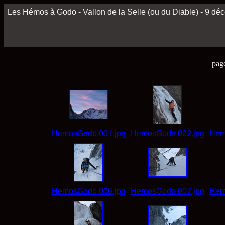
Les Hémos à Godo - Vallon de la Selle (ou du Diable) - 9 d
pag
HemosGodo 001.jpg
HemosGodo 002.jpg
Hem
HemosGodo 006.jpg
HemosGodo 007.jpg
Hem